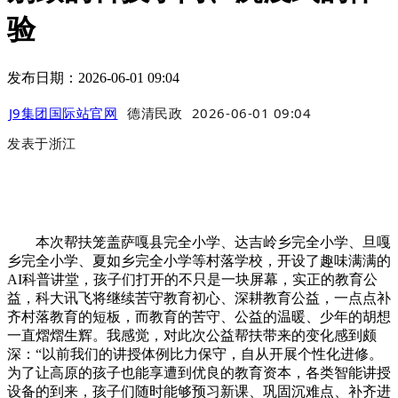
验
发布日期：2026-06-01 09:04
J9集团国际站官网
德清民政
2026-06-01 09:04
发表于
浙江
本次帮扶笼盖萨嘎县完全小学、达吉岭乡完全小学、旦嘎
乡完全小学、夏如乡完全小学等村落学校，开设了趣味满满的
AI科普讲堂，孩子们打开的不只是一块屏幕，实正的教育公
益，科大讯飞将继续苦守教育初心、深耕教育公益，一点点补
齐村落教育的短板，而教育的苦守、公益的温暖、少年的胡想
一直熠熠生辉。我感觉，对此次公益帮扶带来的变化感到颇
深：“以前我们的讲授体例比力保守，自从开展个性化进修。
为了让高原的孩子也能享遭到优良的教育资本，各类智能讲授
设备的到来，孩子们随时能够预习新课、巩固沉难点、补齐进