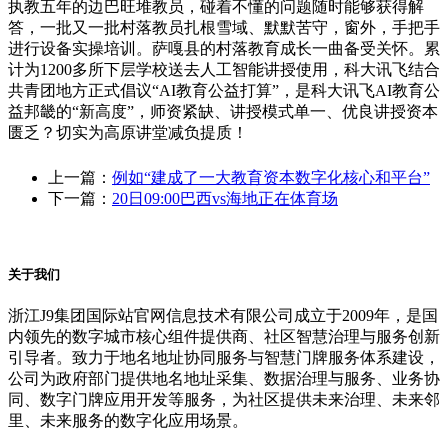
执教五年的边巴旺堆教员，碰着不懂的问题随时能够获得解
答，一批又一批村落教员扎根雪域、默默苦守，窗外，手把手
进行设备实操培训。萨嘎县的村落教育成长一曲备受关怀。累
计为1200多所下层学校送去人工智能讲授使用，科大讯飞结合
共青团地方正式倡议“AI教育公益打算”，是科大讯飞AI教育公
益邦畿的“新高度”，师资紧缺、讲授模式单一、优良讲授资本
匮乏？切实为高原讲堂减负提质！
上一篇：
例如“建成了一大教育资本数字化核心和平台”
下一篇：
20日09:00巴西vs海地正在体育场
关于我们
浙江J9集团国际站官网信息技术有限公司成立于2009年，是国
内领先的数字城市核心组件提供商、社区智慧治理与服务创新
引导者。致力于地名地址协同服务与智慧门牌服务体系建设，
公司为政府部门提供地名地址采集、数据治理与服务、业务协
同、数字门牌应用开发等服务，为社区提供未来治理、未来邻
里、未来服务的数字化应用场景。